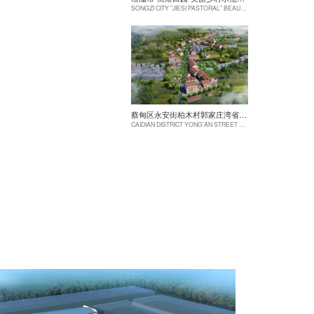
SONGZI CITY "JIESI PASTORAL" BEAUTIFUL RURAL DEMONSTRATION FILM CONSTRUCTION PROJECT
蔡甸区永安街柏木村郭家庄湾省级美丽乡村试点建设项目
CAIDIAN DISTRICT YONG'AN STREET CYPRESS VILLAGE GUOJIAZHUANG BAY PROVINCIAL BEAUTIFUL VILLAGE PILOT CONSTRUCTION PROJECT