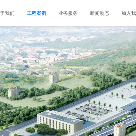
于我们
工程案例
业务服务
新闻动态
加入我
建筑设计
市政设计
电力设计
商物粮储藏（冷库冷冻）
农林设计
勘察资质
水利设计
风景园林
土地规划
城乡规划
工程测绘
工程咨询
工程造价