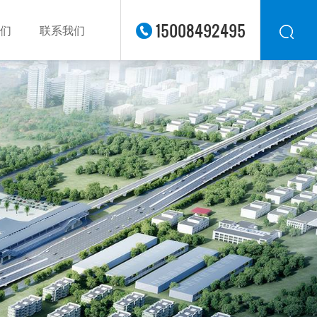
15008492495
们
联系我们
华东
华北
华南
华中
西南
西北
东南